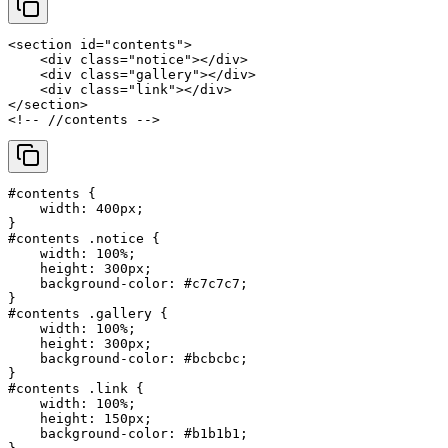
<
section
id
=
"contents"
>
<
div
class
=
"notice"
>
</
div
>
<
div
class
=
"gallery"
>
</
div
>
<
div
class
=
"link"
>
</
div
>
</
section
>
<!-- //contents -->
#contents
 {

width
: 
400px
;

#contents
.notice
 {

width
: 
100%
;

height
: 
300px
;

background-color
: 
#c7c7c7
;

#contents
.gallery
 {

width
: 
100%
;

height
: 
300px
;

background-color
: 
#bcbcbc
;

#contents
.link
 {

width
: 
100%
;

height
: 
150px
;

background-color
: 
#b1b1b1
;
