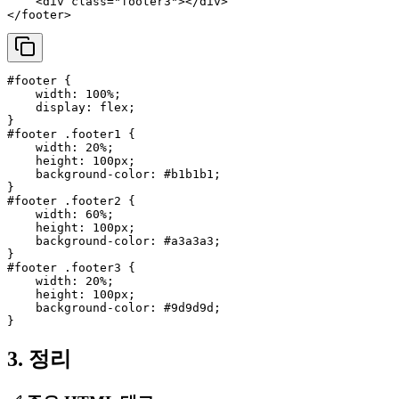
<
div
class
=
"footer3"
>
</
div
>
</
footer
>
#footer
 {

width
: 
100%
;

display
: flex;

#footer
.footer1
 {

width
: 
20%
;

height
: 
100px
;

background-color
: 
#b1b1b1
;

#footer
.footer2
 {

width
: 
60%
;

height
: 
100px
;

background-color
: 
#a3a3a3
;

#footer
.footer3
 {

width
: 
20%
;

height
: 
100px
;

background-color
: 
#9d9d9d
;

3. 정리