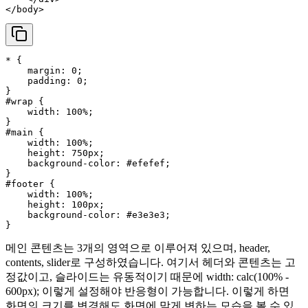
</
body
>
* {

margin
: 
0
;

padding
: 
0
;

#wrap
 {

width
: 
100%
;

#main
 {

width
: 
100%
;

height
: 
750px
;

background-color
: 
#efefef
;

#footer
 {

width
: 
100%
;

height
: 
100px
;

background-color
: 
#e3e3e3
;

메인 콘텐츠는 3개의 영역으로 이루어져 있으며, header,
contents, slider로 구성하였습니다. 여기서 헤더와 콘텐츠는 고
정값이고, 슬라이드는 유동적이기 때문에 width: calc(100% -
600px); 이렇게 설정해야 반응형이 가능합니다. 이렇게 하면
화면의 크기를 변경해도 화면에 맞게 변하는 모습을 볼 수 있