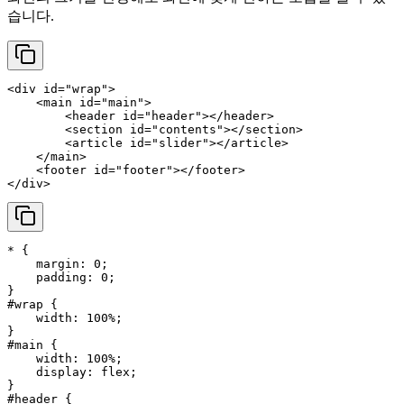
습니다.
<
div
id
=
"wrap"
>
<
main
id
=
"main"
>
<
header
id
=
"header"
>
</
header
>
<
section
id
=
"contents"
>
</
section
>
<
article
id
=
"slider"
>
</
article
>
</
main
>
<
footer
id
=
"footer"
>
</
footer
>
</
div
>
* {

margin
: 
0
;

padding
: 
0
;

#wrap
 {

width
: 
100%
;

#main
 {

width
: 
100%
;

display
: flex;

#header
 {
