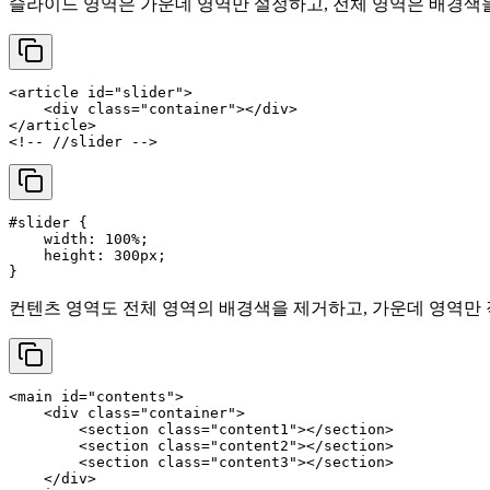
슬라이드 영역은 가운데 영역만 설정하고, 전체 영역은 배경색
<
article
id
=
"slider"
>
<
div
class
=
"container"
>
</
div
>
</
article
>
<!-- //slider -->
#slider
 {

width
: 
100%
;

height
: 
300px
;

컨텐츠 영역도 전체 영역의 배경색을 제거하고, 가운데 영역만 
<
main
id
=
"contents"
>
<
div
class
=
"container"
>
<
section
class
=
"content1"
>
</
section
>
<
section
class
=
"content2"
>
</
section
>
<
section
class
=
"content3"
>
</
section
>
</
div
>