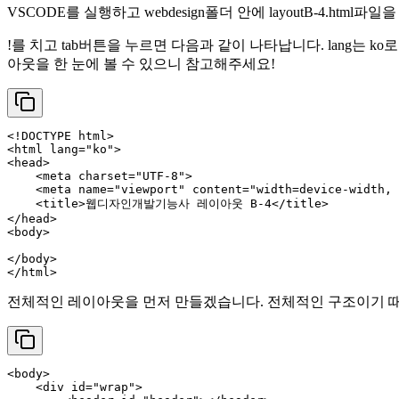
VSCODE를 실행하고 webdesign폴더 안에 layoutB-4.html파
!를 치고 tab버튼을 누르면 다음과 같이 나타납니다. lang는
아웃을 한 눈에 볼 수 있으니 참고해주세요!
<!DOCTYPE 
html
>
<
html
lang
=
"ko"
>
<
head
>
<
meta
charset
=
"UTF-8"
>
<
meta
name
=
"viewport"
content
=
"width=device-width, 
<
title
>
웹디자인개발기능사 레이아웃 B-4
</
title
>
</
head
>
<
body
>
</
body
>
</
html
>
전체적인 레이아웃을 먼저 만들겠습니다. 전체적인 구조이기 때문에
<
body
>
<
div
id
=
"wrap"
>