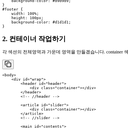
background-color
: 
#d9d9d9
;

#footer
 {

width
: 
100%
;

height
: 
100px
;

background-color
: 
#d1d1d1
;

2. 컨테이너 작업하기
각 섹션의 전체영역과 가운데 영역을 만들겠습니다. containe
<
body
>
<
div
id
=
"wrap"
>
<
header
id
=
"header"
>
<
div
class
=
"container"
>
</
div
>
</
header
>
<!-- //header -->
<
article
id
=
"slider"
>
<
div
class
=
"container"
>
</
div
>
</
article
>
<!-- //slider -->
<
main
id
=
"contents"
>