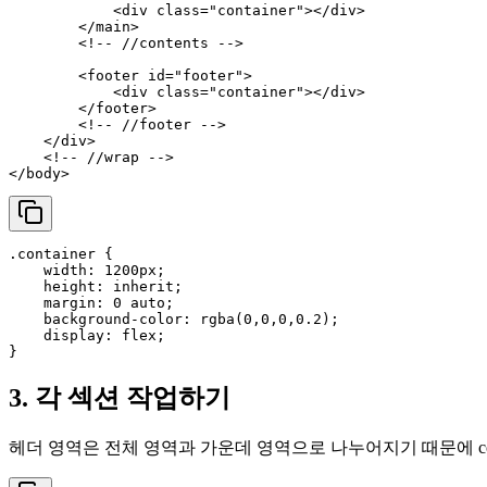
<
div
class
=
"container"
>
</
div
>
</
main
>
<!-- //contents -->
<
footer
id
=
"footer"
>
<
div
class
=
"container"
>
</
div
>
</
footer
>
<!-- //footer -->
</
div
>
<!-- //wrap -->
</
body
>
.container
 {

width
: 
1200px
;

height
: inherit;

margin
: 
0
 auto;

background-color
: 
rgba
(
0
,
0
,
0
,
0.2
);

display
: flex;

3. 각 섹션 작업하기
헤더 영역은 전체 영역과 가운데 영역으로 나누어지기 때문에 co