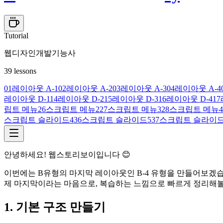
Tutorial
웹디자인개발기능사
39
lessons
01
레이아웃 A-1
02
레이아웃 A-2
03
레이아웃 A-3
04
레이아웃 A-4
레이아웃 D-1
14
레이아웃 D-2
15
레이아웃 D-3
16
레이아웃 D-4
17
립트 메뉴
26
스크립트 메뉴2
27
스크립트 메뉴3
28
스크립트 메뉴4
스크립트 슬라이드4
36
스크립트 슬라이드5
37
스크립트 슬라이드
안녕하세요! 웹스토리보이입니다 😊
이번에는 B유형의 마지막 레이아웃인 B-4 유형을 만들어보겠습
제 마지막이라는 마음으로, 복습하는 느낌으로 빠르게 정리해볼
1. 기본 구조 만들기