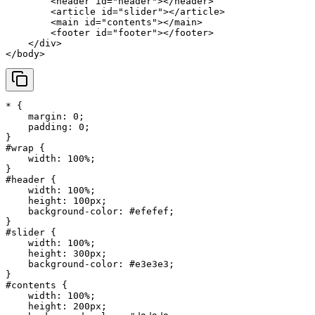
<
header
id
=
"header"
>
</
header
>
<
article
id
=
"slider"
>
</
article
>
<
main
id
=
"contents"
>
</
main
>
<
footer
id
=
"footer"
>
</
footer
>
</
div
>
</
body
>
* {

margin
: 
0
;

padding
: 
0
;

#wrap
 {

width
: 
100%
;

#header
 {

width
: 
100%
;

height
: 
100px
;

background-color
: 
#efefef
;

#slider
 {

width
: 
100%
;

height
: 
300px
;

background-color
: 
#e3e3e3
;

#contents
 {

width
: 
100%
;

height
: 
200px
;
