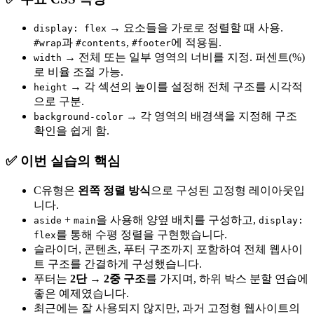
→ 요소들을 가로로 정렬할 때 사용.
display: flex
과
,
에 적용됨.
#wrap
#contents
#footer
→ 전체 또는 일부 영역의 너비를 지정. 퍼센트(%)
width
로 비율 조절 가능.
→ 각 섹션의 높이를 설정해 전체 구조를 시각적
height
으로 구분.
→ 각 영역의 배경색을 지정해 구조
background-color
확인을 쉽게 함.
✅ 이번 실습의 핵심
C유형은
왼쪽 정렬 방식
으로 구성된 고정형 레이아웃입
니다.
+
을 사용해 양옆 배치를 구성하고,
aside
main
display:
를 통해 수평 정렬을 구현했습니다.
flex
슬라이더, 콘텐츠, 푸터 구조까지 포함하여 전체 웹사이
트 구조를 간결하게 구성했습니다.
푸터는
2단 → 2중 구조
를 가지며, 하위 박스 분할 연습에
좋은 예제였습니다.
최근에는 잘 사용되지 않지만, 과거 고정형 웹사이트의