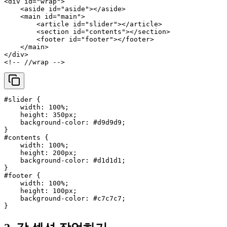
<
div
id
=
"wrap"
>
<
aside
id
=
"aside"
>
</
aside
>
<
main
id
=
"main"
>
<
article
id
=
"slider"
>
</
article
>
<
section
id
=
"contents"
>
</
section
>
<
footer
id
=
"footer"
>
</
footer
>
</
main
>
</
div
>
<!-- //wrap -->
#slider
 {

width
: 
100%
;

height
: 
350px
;

background-color
: 
#d9d9d9
;

#contents
 {

width
: 
100%
;

height
: 
200px
;

background-color
: 
#d1d1d1
;

#footer
 {

width
: 
100%
;

height
: 
100px
;

background-color
: 
#c7c7c7
;
