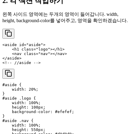
2. 각 섹션 작업하기
왼쪽 사이드 영역에는 두개의 영역이 들어갑니다. width,
height, background-color를 넣어주고, 영역을 확인하겠습니다.
<
aside
id
=
"aside"
>
<
h1
class
=
"logo"
>
</
h1
>
<
nav
class
=
"nav"
>
</
nav
>
</
aside
>
<!-- //aside -->
#aside
 {

width
: 
20%
;

#aside
.logo
 {

width
: 
100%
;

height
: 
100px
;

background-color
: 
#efefef
;

#aside
.nav
 {

width
: 
100%
;

height
: 
550px
;
