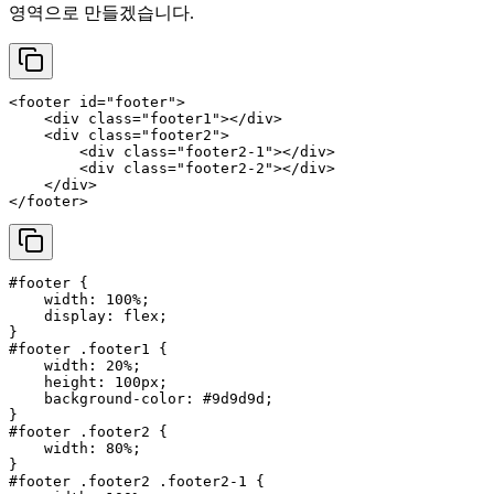
영역으로 만들겠습니다.
<
footer
id
=
"footer"
>
<
div
class
=
"footer1"
>
</
div
>
<
div
class
=
"footer2"
>
<
div
class
=
"footer2-1"
>
</
div
>
<
div
class
=
"footer2-2"
>
</
div
>
</
div
>
</
footer
>
#footer
 {

width
: 
100%
;

display
: flex;

#footer
.footer1
 {

width
: 
20%
;

height
: 
100px
;

background-color
: 
#9d9d9d
;

#footer
.footer2
 {

width
: 
80%
;

#footer
.footer2
.footer2-1
 {
