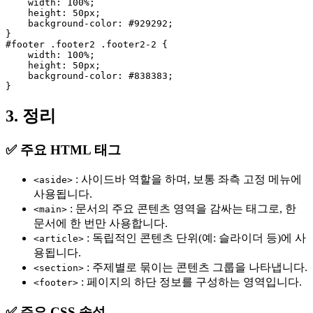
width
: 
100%
;

height
: 
50px
;

background-color
: 
#929292
;

#footer
.footer2
.footer2-2
 {

width
: 
100%
;

height
: 
50px
;

background-color
: 
#838383
;

3. 정리
✅ 주요 HTML 태그
: 사이드바 역할을 하며, 보통 좌측 고정 메뉴에
<aside>
사용됩니다.
: 문서의 주요 콘텐츠 영역을 감싸는 태그로, 한
<main>
문서에 한 번만 사용합니다.
: 독립적인 콘텐츠 단위(예: 슬라이더 등)에 사
<article>
용됩니다.
: 주제별로 묶이는 콘텐츠 그룹을 나타냅니다.
<section>
: 페이지의 하단 정보를 구성하는 영역입니다.
<footer>
✅ 주요 CSS 속성