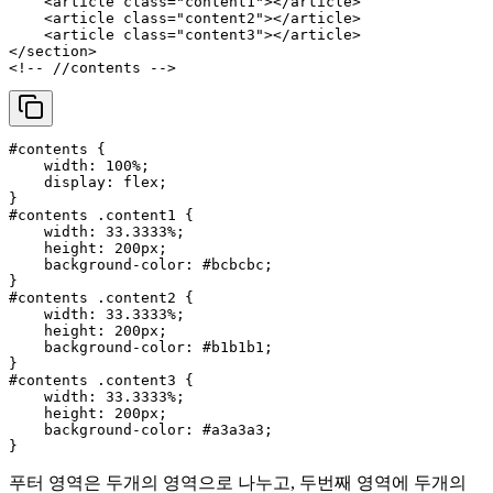
<
article
class
=
"content1"
>
</
article
>
<
article
class
=
"content2"
>
</
article
>
<
article
class
=
"content3"
>
</
article
>
</
section
>
<!-- //contents -->
#contents
 {

width
: 
100%
;

display
: flex;

#contents
.content1
 {

width
: 
33.3333%
;

height
: 
200px
;

background-color
: 
#bcbcbc
;

#contents
.content2
 {

width
: 
33.3333%
;

height
: 
200px
;

background-color
: 
#b1b1b1
;

#contents
.content3
 {

width
: 
33.3333%
;

height
: 
200px
;

background-color
: 
#a3a3a3
;

푸터 영역은 두개의 영역으로 나누고, 두번째 영역에 두개의