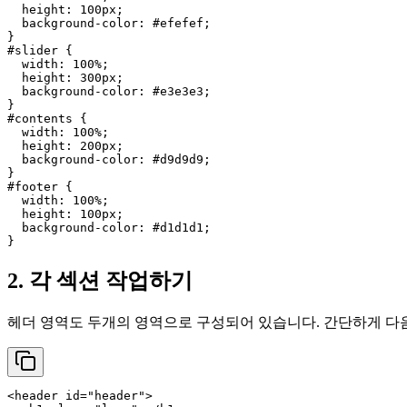
height
: 
100px
;

background-color
: 
#efefef
;

#slider
 {

width
: 
100%
;

height
: 
300px
;

background-color
: 
#e3e3e3
;

#contents
 {

width
: 
100%
;

height
: 
200px
;

background-color
: 
#d9d9d9
;

#footer
 {

width
: 
100%
;

height
: 
100px
;

background-color
: 
#d1d1d1
;

2. 각 섹션 작업하기
헤더 영역도 두개의 영역으로 구성되어 있습니다. 간단하게 다음
<
header
id
=
"header"
>