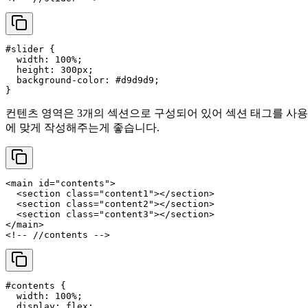
#slider
 {

width
: 
100%
;

height
: 
300px
;

background-color
: 
#d9d9d9
;

컨텐츠 영역은 3개의 섹션으로 구성되어 있어 섹션 태그를 사용하
에 맞게 작성해주는게 좋습니다.
<
main
id
=
"contents"
>
<
section
class
=
"content1"
>
</
section
>
<
section
class
=
"content2"
>
</
section
>
<
section
class
=
"content3"
>
</
section
>
</
main
>
<!-- //contents -->
#contents
 {

width
: 
100%
;

display
: flex;
