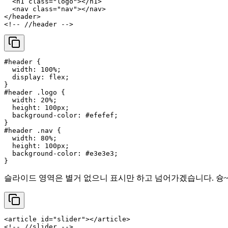
<
h1
class
=
"logo"
>
</
h1
>
<
nav
class
=
"nav"
>
</
nav
>
</
header
>
<!-- //header -->
#header
 {

width
: 
100%
;

display
: flex;

#header
.logo
 {

width
: 
20%
;

height
: 
100px
;

background-color
: 
#efefef
;

#header
.nav
 {

width
: 
80%
;

height
: 
100px
;

background-color
: 
#e3e3e3
;

슬라이드 영역은 별거 없으니 표시만 하고 넘어가겠습니다. 슝~
<
article
id
=
"slider"
>
</
article
>
<!-- //slider -->