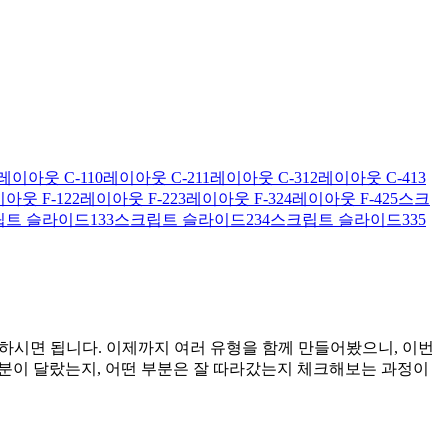
레이아웃 C-1
10
레이아웃 C-2
11
레이아웃 C-3
12
레이아웃 C-4
13
아웃 F-1
22
레이아웃 F-2
23
레이아웃 F-3
24
레이아웃 F-4
25
스크
트 슬라이드1
33
스크립트 슬라이드2
34
스크립트 슬라이드3
35
생각하시면 됩니다. 이제까지 여러 유형을 함께 만들어봤으니, 이번
부분이 달랐는지, 어떤 부분은 잘 따라갔는지 체크해보는 과정이