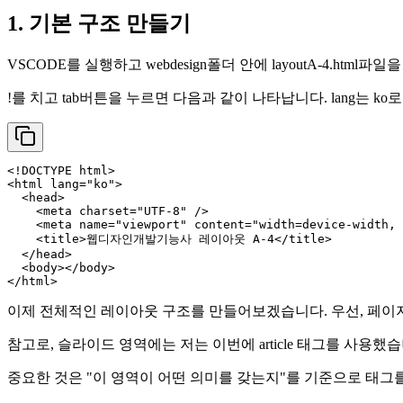
1. 기본 구조 만들기
VSCODE를 실행하고 webdesign폴더 안에 layoutA-4.html파
!를 치고 tab버튼을 누르면 다음과 같이 나타납니다. lang는 
<!DOCTYPE 
html
>
<
html
lang
=
"ko"
>
<
head
>
<
meta
charset
=
"UTF-8"
 />
<
meta
name
=
"viewport"
content
=
"width=device-width, 
<
title
>
웹디자인개발기능사 레이아웃 A-4
</
title
>
</
head
>
<
body
>
</
body
>
</
html
>
이제 전체적인 레이아웃 구조를 만들어보겠습니다. 우선, 페이지 전체를 감싸
참고로, 슬라이드 영역에는 저는 이번에 article 태그를 사용했습니
중요한 것은 "이 영역이 어떤 의미를 갖는지"를 기준으로 태그