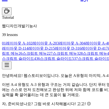
Tutorial
웹디자인개발기능사
39
lessons
01
레이아웃 A-1
02
레이아웃 A-2
03
레이아웃 A-3
04
레이아웃 A-4
레이아웃 D-1
14
레이아웃 D-2
15
레이아웃 D-3
16
레이아웃 D-4
17
립트 메뉴
26
스크립트 메뉴2
27
스크립트 메뉴3
28
스크립트 메뉴4
스크립트 슬라이드4
36
스크립트 슬라이드5
37
스크립트 슬라이드
안녕하세요! 웹스토리보이입니다. 오늘은 A유형의 마지막, A-
이번 A-4 유형도 A-3 유형과 구조는 거의 같습니다. 단지 
에는 스스로 먼저 도전해보고 완성한 뒤에 저와 함께 코드를 비
실력을 확 끌어올리는 데 큰 도움이 될 거예요.
자, 준비되셨나요? 그럼 바로 시작해봅시다! 고고! 😗