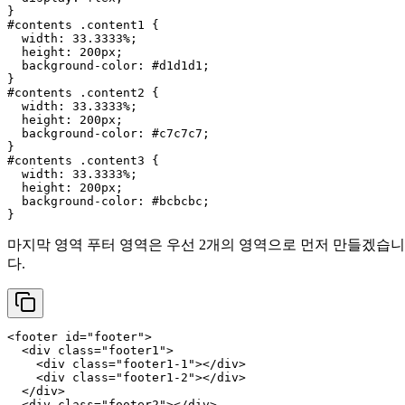
#contents
.content1
 {

width
: 
33.3333%
;

height
: 
200px
;

background-color
: 
#d1d1d1
;

#contents
.content2
 {

width
: 
33.3333%
;

height
: 
200px
;

background-color
: 
#c7c7c7
;

#contents
.content3
 {

width
: 
33.3333%
;

height
: 
200px
;

background-color
: 
#bcbcbc
;

마지막 영역 푸터 영역은 우선 2개의 영역으로 먼저 만들겠습니다. foo
다.
<
footer
id
=
"footer"
>
<
div
class
=
"footer1"
>
<
div
class
=
"footer1-1"
>
</
div
>
<
div
class
=
"footer1-2"
>
</
div
>
</
div
>
<
div
class
=
"footer2"
>
</
div
>